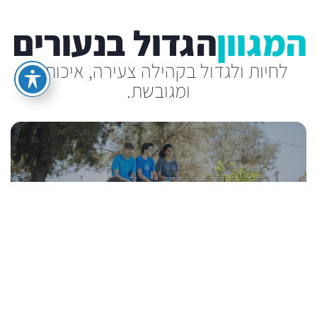
המגוון
הגדול בנעורים
לחיות ולגדול בקהילה צעירה, איכותית
ומגובשת.
פעילויות העשרה מרתקות
פעילויות העשרה
פעילויות העשרה מרתקות – אומנות, רדיו, נבחרת
גלישה, ספורט ואתלטיקה, להקת זמר, מנהיגות,
מרתקות
מוזיקה, נגינה, אילוף ושיקום כלבים, חדרי כושר
משוכללים, קורס די ג’יי, פריזבי, ריקוד, כדורגל, ניווט
בשטח, אופניים, אומנות, אפיה, צופים ועוד.